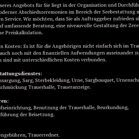
eres Angebots für Sie liegt in der Organisation und Durchfü
moderner Abschiedszeremonien im Bereich der Seebestattung 
 Service. Wir möchten, dass Sie als Auftraggeber zufrieden s
auf umfassende Beratung, eine niveauvolle Gestaltung der Zer
e Preiskalkulation.
n Kosten: Es ist für die Angehörigen nicht einfach sich im Tra
 auch noch mit den finanziellen Aufwendungen auseinander z
n sind mit unterschiedlichen Kosten verbunden.
tattungsdienstes:
nsargung, Sarg, Sterbekleidung, Urne, Sargbouquet, Urnensc
schmückung Trauerhalle, Traueranzeige.
ren:
fseinrichtung, Benutzung der Trauerhalle, Beurkundung,
führung der Beisetzung.
engebühren, Trauerredner.