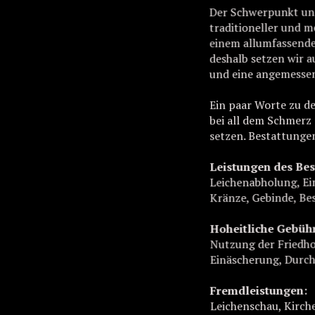
Der Schwerpunkt uns
traditioneller und 
einem allumfassenden
deshalb setzen wir 
und eine angemessen
Ein paar Worte zu de
bei all dem Schmerz
setzen. Bestattunge
Leistungen des Bes
Leichenabholung, Ei
Kränze, Gebinde, Be
Hoheitliche Gebüh
Nutzung der Friedho
Einäscherung, Durch
Fremdleistungen:
Leichenschau, Kirch