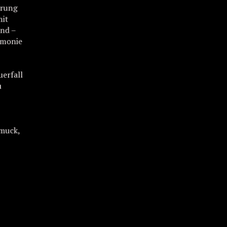
hrung
mit
ind –
emonie
uerfall
u
hmuck,